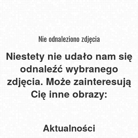
Nie odnaleziono zdjęcia
Instytut
Zdrowia
Niestety nie udało nam się
Sofra
Instytut
Zdrowia
-
odnaleźć wybranego
Sofra
Niechorze
widok
-
Władysławowo
-
na
widok
-
widok
zdjęcia. Może zainteresują
morze
Pszczoły
na
widok
Niechorze
na
-
Śnieżkę
na
-
molo
w
Cię inne obrazy:
Pasieka
w
plażę
latarnia
i
Mielnie
Łysoń
Karpaczu
-
morska
plażę
NOWOŚĆ
NOWOŚĆ
NOWOŚĆ
NOWOŚĆ
NOWOŚĆ
NOWOŚĆ
Aktualności