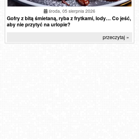
środa, 05 sierpnia 2026
Gofry z bitą śmietaną, ryba z frytkami, lody… Co jeść,
aby nie przytyć na urlopie?
przeczytaj »
Hotel BUKOVINA - Bukowina Tatrzańska
SZCZYRK MOUNTAIN RESORT - Zbójnicka Kopa
Lanckorona
Gdańsk - Brzeźno molo
Krupówki - widok na deptak
Stadion lekkoatletyczny im. Ireny Szewińskiej w Karpaczu
OLSZTYN - widok panoramiczny na miasto
MASTER-ski Tylicz