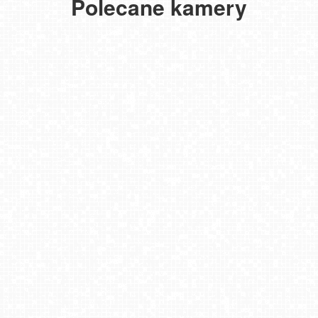
Polecane kamery
SŁOTWINY ARENA Krynica-Zdrój
Kompleks narciarski - SŁOTWINY
Słotwiny Arena - kolej krzesełkowa SŁOTWINKA
SŁOTWINY-ski - widok na dolną stację