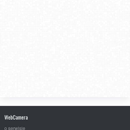
WebCamera
o serwisie